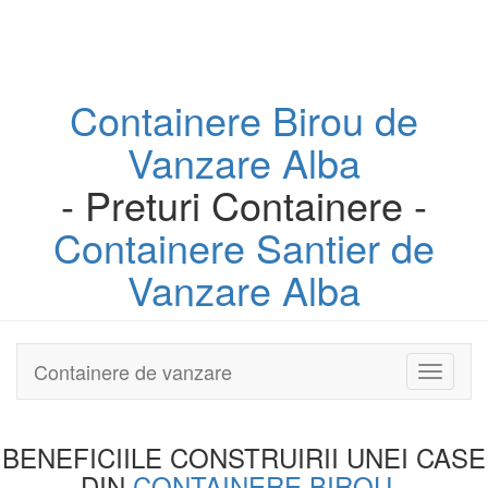
Containere
Birou
de
Vanzare Alba
- Preturi Containere -
Containere
Santier
de
Vanzare Alba
Containere de vanzare
Toggle
navigati
BENEFICIILE CONSTRUIRII UNEI
CASE
DIN
CONTAINERE BIROU
-