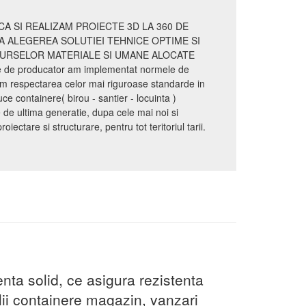
A SI REALIZAM PROIECTE 3D LA 360 DE
A ALEGEREA SOLUTIEI TEHNICE OPTIME SI
SURSELOR MATERIALE SI UMANE ALOCATE
te de producator am implementat normele de
m respectarea celor mai riguroase standarde in
 containere( birou - santier - locuinta )
e ultima generatie, dupa cele mai noi si
ectare si structurare, pentru tot teritoriul tarii.
nta solid, ce asigura rezistenta
lii containere magazin, vanzari