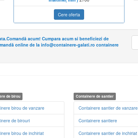
Cere oferta
riata.Comandă acum! Cumpara acum si beneficiezi de
omandă online de la info@containere-galati.ro containere
ere de birou
Containere de santier
inere birou de vanzare
Containere santier de vanzare
inere de birouri
Containere santiere
nere birou de inchiriat
Containere santier de inchiriat