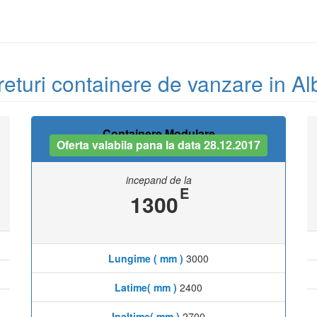
returi containere de vanzare in Al
Containere Modulare
Oferta valabila pana la data 28.12.2017
incepand de la
E
1300
Lungime ( mm )
3000
Latime( mm )
2400
Inaltime( mm )
2700