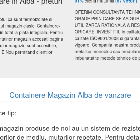
e in Alba - preturi
91%
clienti mutumiti
(87 voturi)
OFERIM CONSULTANTA TEHNIC
GRADE PRIN CARE SE ASIGUR
tul ca sunt termoizolate si
UTILIZAREA RATIONALA A RE
unui magazin clasic. Containere-
ORICAREI INVESTITII. In calita
n total la plata integrala. Pentru
calitate ISO9001/2008 si garanta
ontainer magazin accesati pagina
vigoare. Compania noastra produce
elor magazin sunt accesibile,
metalice monobloc sau modulare d
 E Nou permitand clientilor
imbunatatite metode tehnice de proi
Containere Magazin Alba de vanzare
e tip:
magazin produse de noi au un sistem de reziste
orilor de mediu, mutarilor repetate. Pentru deta