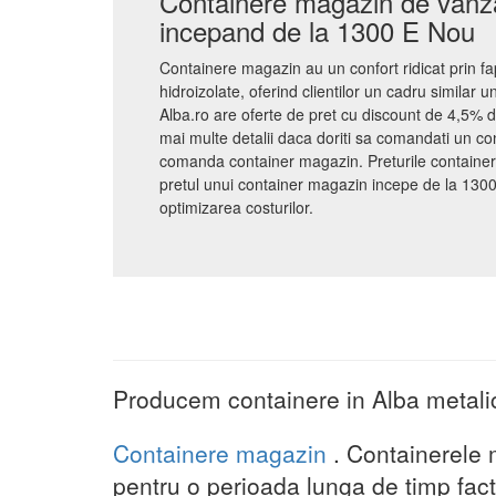
Containere magazin de vanzar
incepand de la 1300 E Nou
Containere magazin au un confort ridicat prin fap
hidroizolate, oferind clientilor un cadru similar 
Alba.ro are oferte de pret cu discount de 4,5% di
mai multe detalii daca doriti sa comandati un c
comanda container magazin. Preturile container
pretul unui container magazin incepe de la 1300
optimizarea costurilor.
Producem containere in Alba metalic
Containere magazin
. Containerele 
pentru o perioada lunga de timp fact