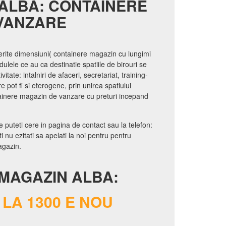
ALBA: CONTAINERE
VANZARE
erite dimensiuni( containere magazin cu lungimi
dulele ce au ca destinatie spatiile de birouri se
itate: intalniri de afaceri, secretariat, training-
e pot fi si eterogene, prin unirea spatiului
ainere magazin de vanzare cu preturi incepand
 puteti cere in pagina de contact sau la telefon:
 nu ezitati sa apelati la noi pentru pentru
agazin.
MAGAZIN ALBA:
LA 1300 E NOU